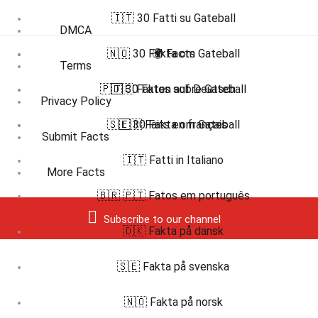
🇮🇹 30 Fatti su Gateball
DMCA
🇳🇴 30 Fakta om Gateball
🌍 Facts
Terms
🇵🇹 30 Fatos sobre Gateball
🇩🇪 Fakten auf Deutsch
Privacy Policy
🇸🇪 30 Fakta om Gateball
🇫🇷 Faits en français
Submit Facts
🇮🇹 Fatti in Italiano
More Facts
🇧🇷 🇵🇹 Fatos em português
Subscribe to our channel
🇩🇰 Fakta på dansk
🇸🇪 Fakta på svenska
🇳🇴 Fakta på norsk