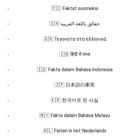
🇫🇮 Faktat suomeksi
🇸🇦 حقائق باللغة العربية
🇬🇷 Γεγονότα στα ελληνικά
🇮🇳 हिंदी में तथ्य
🇮🇩 Fakta dalam Bahasa Indonesia
🇯🇵 日本語の事実
🇰🇷 한국어로 된 사실
🇲🇾 Fakta dalam Bahasa Melayu
🇳🇱 Feiten in het Nederlands