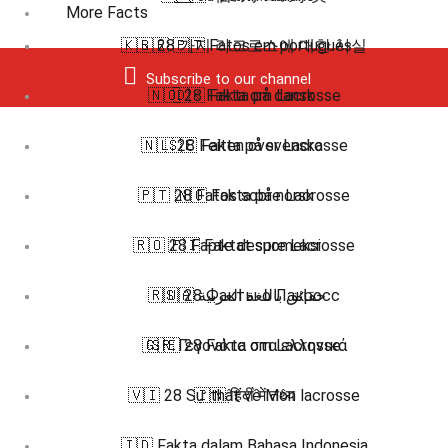
More Facts
🇰🇷 28 가지 라크로스에 대한 사실
🇧🇷 🇵🇹 Fatos em português
Subscribe to our channel
🇳🇴 28 Fakta om Lacrosse
🇩🇰 Fakta på dansk
🇳🇱 28 Feiten over Lacrosse
🇸🇪 Fakta på svenska
🇵🇹 28 Fatos sobre Lacrosse
🇳🇴 Fakta på norsk
🇷🇴 28 Fapte despre Lacrosse
🇫🇮 Faktat suomeksi
🇷🇺 28 Факты о Лакросс
🇸🇦 حقائق باللغة العربية
🇬🇷 Γεγονότα στα ελληνικά
🇸🇪 28 Fakta om Lacrosse
🇻🇮 28 Sự thật về Môn lacrosse
🇮🇳 हिंदी में तथ्य
🇮🇩 Fakta dalam Bahasa Indonesia