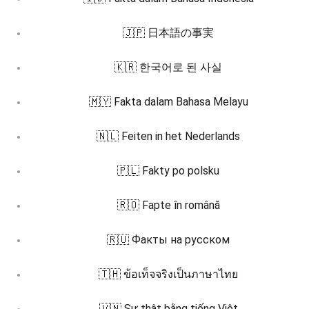
🇯🇵 日本語の事実
🇰🇷 한국어로 된 사실
🇲🇾 Fakta dalam Bahasa Melayu
🇳🇱 Feiten in het Nederlands
🇵🇱 Fakty po polsku
🇷🇴 Fapte în română
🇷🇺 Факты на русском
🇹🇭 ข้อเท็จจริงเป็นภาษาไทย
🇻🇳 Sự thật bằng tiếng Việt