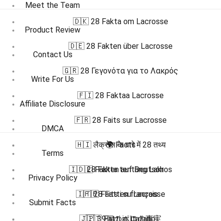
Meet the Team
🇩🇰 28 Fakta om Lacrosse
Product Review
🇩🇪 28 Fakten über Lacrosse
Contact Us
🇬🇷 28 Γεγονότα για το Λακρός
Write For Us
🇫🇮 28 Faktaa Lacrosse
Affiliate Disclosure
🇫🇷 28 Faits sur Lacrosse
DMCA
🇭🇮 लैक्रोस के बारे में 28 तथ्य
🌍 Facts
Terms
🇮🇩 28 Fakta tentang Lakros
🇩🇪 Fakten auf Deutsch
Privacy Policy
🇮🇹 28 Fatti su Lacrosse
🇫🇷 Faits en français
Submit Facts
🇯🇵 39個のポロの事実
🇮🇹 Fatti in Italiano