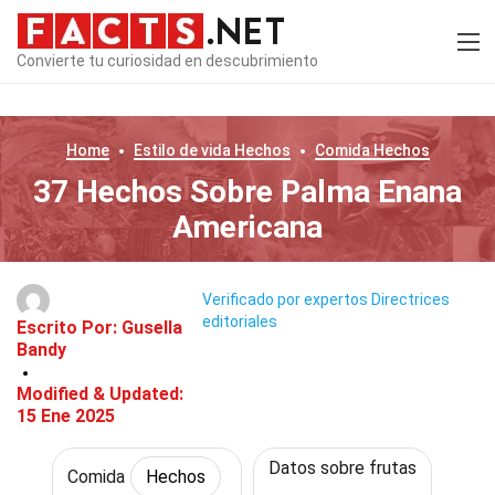
Convierte tu curiosidad en descubrimiento
Home
Estilo de vida
Hechos
Comida
Hechos
37 Hechos Sobre Palma Enana
Americana
Verificado por expertos
Directrices
editoriales
Escrito Por:
Gusella
Bandy
Modified & Updated:
15 Ene 2025
Datos sobre frutas
Comida
Hechos