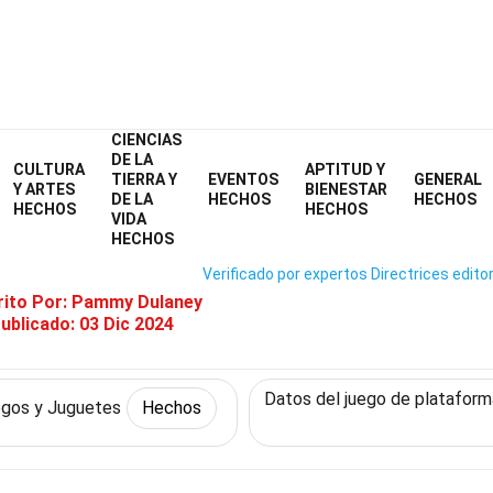
CIENCIAS
Home
Cultura y Artes
Hechos
Juegos y Juguetes
Hechos
DE LA
CULTURA
APTITUD Y
TIERRA Y
EVENTOS
GENERAL
re Getting Over It: Superándol
Y ARTES
BIENESTAR
DE LA
HECHOS
HECHOS
HECHOS
HECHOS
VIDA
HECHOS
Verificado por expertos
Directrices editor
rito Por:
Pammy Dulaney
ublicado:
03 Dic 2024
Datos del juego de platafor
gos y Juguetes
Hechos