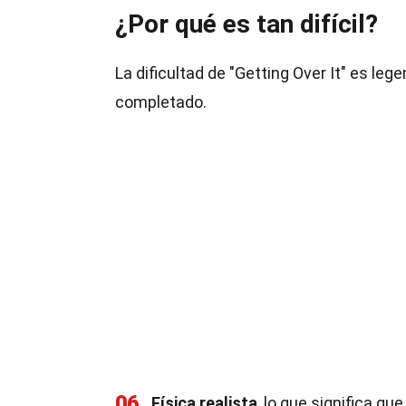
¿Por qué es tan difícil?
La dificultad de "Getting Over It" es le
completado.
06
Física realista
, lo que significa q