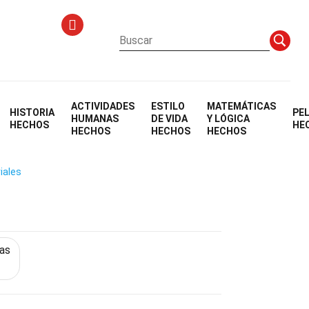
ACTIVIDADES
ESTILO
MATEMÁTICAS
HISTORIA
PE
o (Videojuego)
HUMANAS
DE VIDA
Y LÓGICA
HECHOS
HE
HECHOS
HECHOS
HECHOS
iales
mas