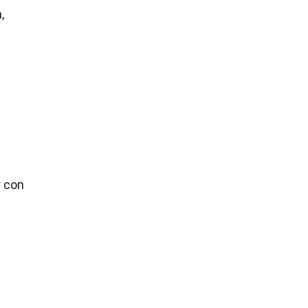
,
r con