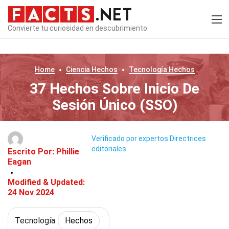
Convierte tu curiosidad en descubrimiento
Home
Ciencia
Hechos
Tecnología
Hechos
37 Hechos Sobre Inicio De
Sesión Único (SSO)
Verificado por expertos
Directrices
editoriales
Escrito Por:
Phillie
Eagan
Modified & Updated:
24 Nov 2024
Tecnología
Hechos