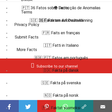
🇵🇹 36 Fatos sobre Detecção de Anomalias
🌍 Facts
Terms
🇸🇪 36 Fakta om Anomaliavkänning
🇩🇪 Fakten auf Deutsch
Privacy Policy
🇫🇷 Faits en français
Submit Facts
🇮🇹 Fatti in Italiano
More Facts
🇧🇷 🇵🇹 Fatos em português
Subscribe to our channel
🇩🇰 Fakta på dansk
🇸🇪 Fakta på svenska
🇳🇴 Fakta på norsk
🇫🇮 Faktat suomeksi