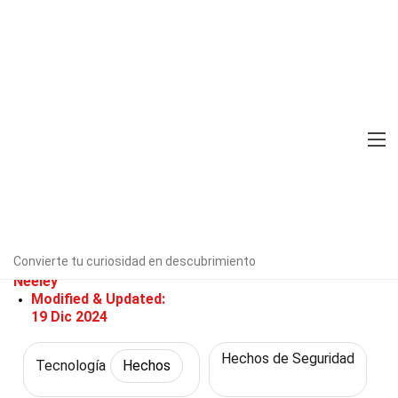
Home
Ciencia
Hechos
Tecnología
Hechos
36 Hechos Sobre Detección De
Anomalías
Verificado por expertos
Directrices
editoriales
Convierte tu curiosidad en descubrimiento
Escrito Por:
Gertrud
Neeley
Modified & Updated:
19 Dic 2024
Hechos de Seguridad
Tecnología
Hechos