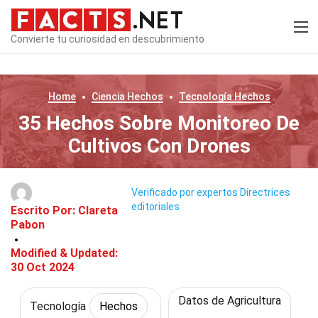
Convierte tu curiosidad en descubrimiento
Home
Ciencia
Hechos
Tecnología
Hechos
35 Hechos Sobre Monitoreo De
Cultivos Con Drones
Verificado por expertos
Directrices
editoriales
Escrito Por:
Clareta
Pabon
Modified & Updated:
30 Oct 2024
Datos de Agricultura
Tecnología
Hechos