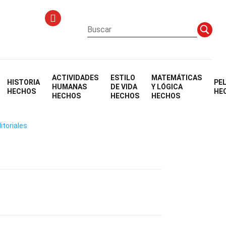
ACTIVIDADES
ESTILO
MATEMÁTICAS
HISTORIA
PE
Niebla
HUMANAS
DE VIDA
Y LÓGICA
HECHOS
HE
HECHOS
HECHOS
HECHOS
itoriales