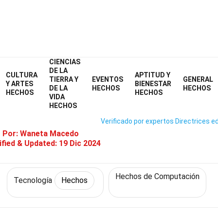
CIENCIAS
Home
Ciencia
Hechos
Tecnología
Hechos
DE LA
CULTURA
APTITUD Y
TIERRA Y
EVENTOS
GENERAL
chos Sobre Computación En La 
Y ARTES
BIENESTAR
DE LA
HECHOS
HECHOS
HECHOS
HECHOS
VIDA
HECHOS
Verificado por expertos
Directrices ed
o Por:
Waneta Macedo
fied & Updated:
19 Dic 2024
Hechos de Computación
Tecnología
Hechos