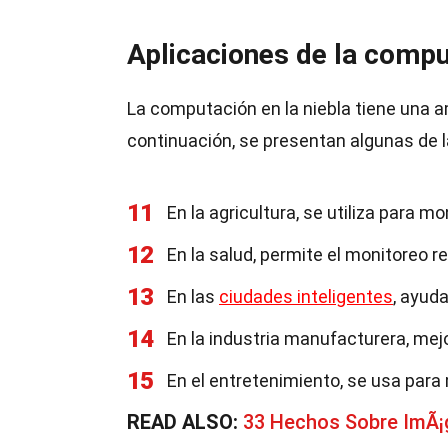
Aplicaciones de la compu
La computación en la niebla tiene una 
continuación, se presentan algunas de
11
En la agricultura, se utiliza para m
12
En la salud, permite el monitoreo r
13
En las
ciudades inteligentes
, ayuda
14
En la industria manufacturera, mejo
15
En el entretenimiento, se usa para 
READ ALSO:
33 Hechos Sobre ImÃ¡