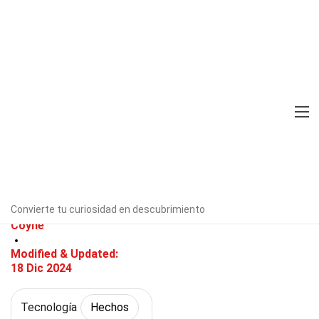
Home
Ciencia
Hechos
Tecnología
Hechos
31 Hechos Sobre Computación
Neuromórfica
Verificado por expertos
Directrices
editoriales
Convierte tu curiosidad en descubrimiento
Escrito Por:
Enid
Coyne
Modified & Updated:
18 Dic 2024
Tecnología
Hechos