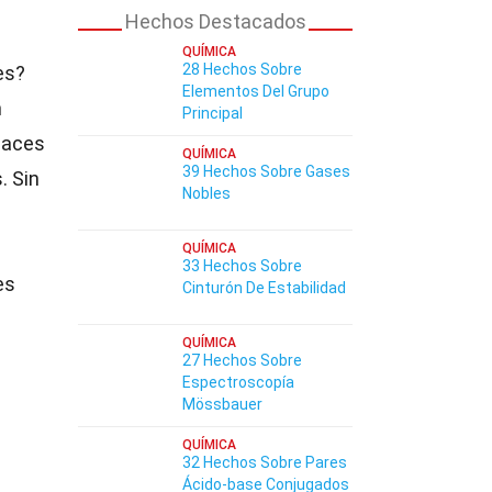
Hechos Destacados
QUÍMICA
28 Hechos Sobre
es?
Elementos Del Grupo
n
Principal
laces
QUÍMICA
39 Hechos Sobre Gases
. Sin
Nobles
e
QUÍMICA
33 Hechos Sobre
es
Cinturón De Estabilidad
QUÍMICA
27 Hechos Sobre
Espectroscopía
Mössbauer
QUÍMICA
32 Hechos Sobre Pares
Ácido-base Conjugados