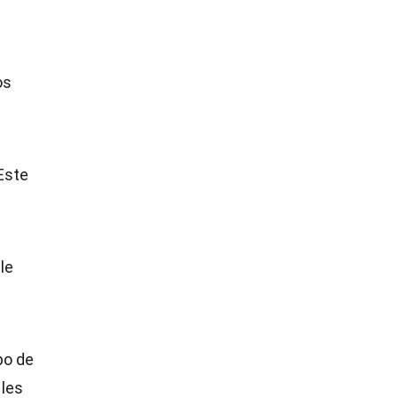
os
Este
le
po de
 les