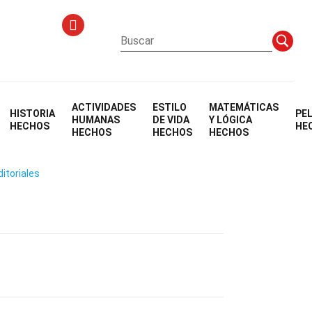
ACTIVIDADES
ESTILO
MATEMÁTICAS
HISTORIA
PE
encia
HUMANAS
DE VIDA
Y LÓGICA
HECHOS
HE
HECHOS
HECHOS
HECHOS
ditoriales