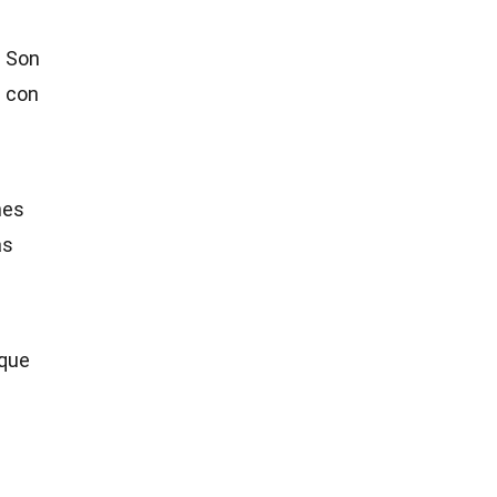
. Son
a con
nes
as
 que