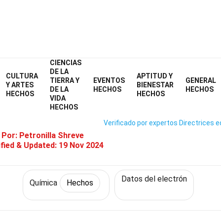
CIENCIAS
Home
Ciencia
Hechos
Química
Hechos
DE LA
CULTURA
APTITUD Y
TIERRA Y
EVENTOS
GENERAL
echos Sobre Electrones De Val
Y ARTES
BIENESTAR
DE LA
HECHOS
HECHOS
HECHOS
HECHOS
VIDA
HECHOS
Verificado por expertos
Directrices e
 Por:
Petronilla Shreve
fied & Updated:
19 Nov 2024
Datos del electrón
Química
Hechos