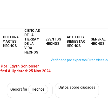
CIENCIAS
Home
Ciencia
Hechos
Geografía
Hechos
DE LA
CULTURA
APTITUD Y
TIERRA Y
EVENTOS
GENERAL
bre Presupuestos Participativ
Y ARTES
BIENESTAR
DE LA
HECHOS
HECHOS
HECHOS
HECHOS
VIDA
HECHOS
Verificado por expertos
Directrices e
 Por:
Edyth Schlosser
fied & Updated:
25 Nov 2024
Datos sobre ciudades
Geografía
Hechos