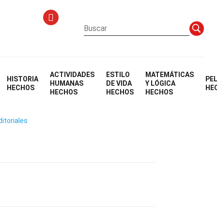
ACTIVIDADES
ESTILO
MATEMÁTICAS
HISTORIA
PE
os En Ciudades
HUMANAS
DE VIDA
Y LÓGICA
HECHOS
HE
HECHOS
HECHOS
HECHOS
ditoriales