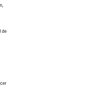
n,
d de
ecer