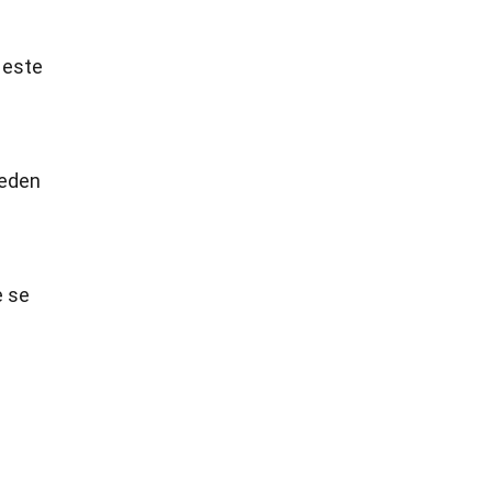
 este
ueden
e se