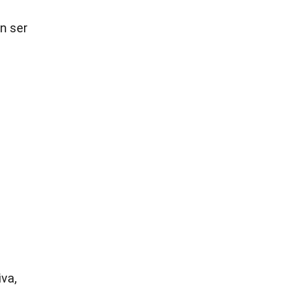
n ser
va,