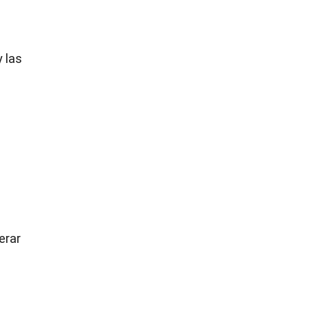
 las
erar