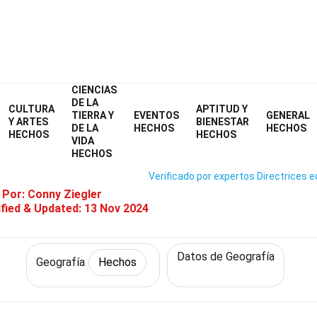
CIENCIAS
Home
Ciencia
Hechos
Geografía
Hechos
DE LA
CULTURA
APTITUD Y
TIERRA Y
EVENTOS
GENERAL
re Soluciones De Transporte D
Y ARTES
BIENESTAR
DE LA
HECHOS
HECHOS
HECHOS
HECHOS
VIDA
HECHOS
Verificado por expertos
Directrices e
 Por:
Conny Ziegler
fied & Updated:
13 Nov 2024
Datos de Geografía
Geografía
Hechos