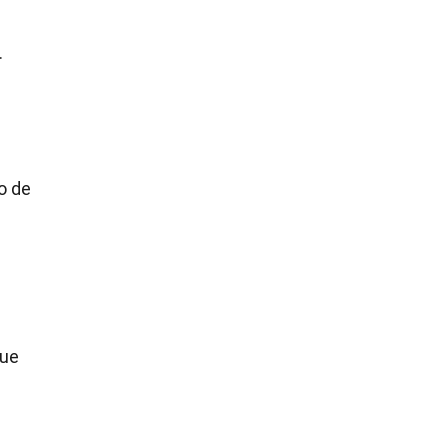
.
o de
que