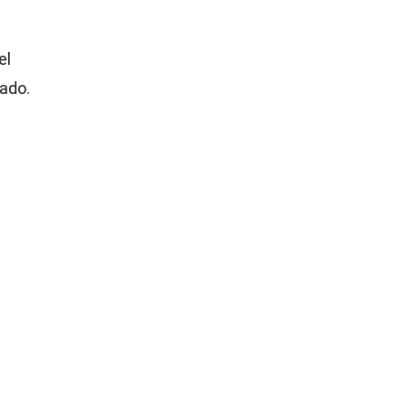
el
rado.