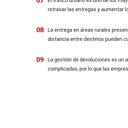
07
El tráfico urbano es uno de los m
retrasar las entregas y aumentar l
08
La entrega en áreas rurales present
distancia entre destinos pueden co
09
La gestión de devoluciones es un 
complicadas, por lo que las empre