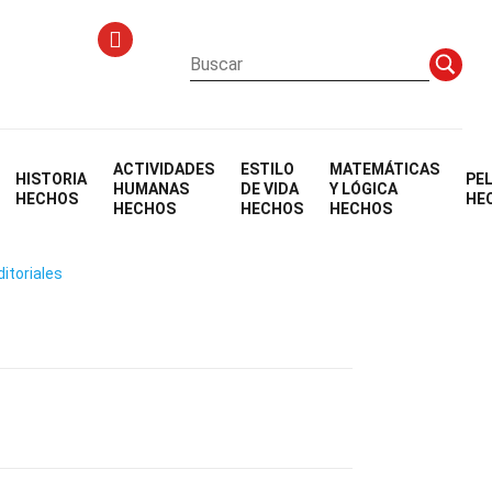
ACTIVIDADES
ESTILO
MATEMÁTICAS
HISTORIA
PE
e Última Milla
HUMANAS
DE VIDA
Y LÓGICA
HECHOS
HE
HECHOS
HECHOS
HECHOS
ditoriales