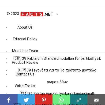
© 2023
About Us
Editorial Policy
Meet the Team
🇩🇰 39 Fakta om Standardmodellen for partikelfysik
Product Review
🇬🇷 39 Γεγονότα για το Το πρότυπο μοντέλο
Contact Us
σωματιδίων
Write For Us
🇫🇮 39 Faktaa Hiukkasfysiikan standardimalli
Affiliate Disclosure