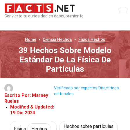
Convierte tu curiosidad en descubrimiento
Home
Ciencia
Hechos
Física
Hechos
39 Hechos Sobre Modelo
Estándar De La Física De
Partículas
Verificado por expertos
Directrices
editoriales
Escrito Por:
Marney
Ruelas
Modified & Updated:
19 Dic 2024
Hechos sobre partículas
Física
Hechos