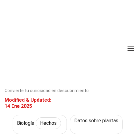
Home
Ciencia
Hechos
Biología
Hechos
37 Hechos Sobre Mesófilo
Verificado por expertos
Directrices
editoriales
Escrito Por:
Gussie
Mosby
Convierte tu curiosidad en descubrimiento
Modified & Updated:
14 Ene 2025
Datos sobre plantas
Biología
Hechos