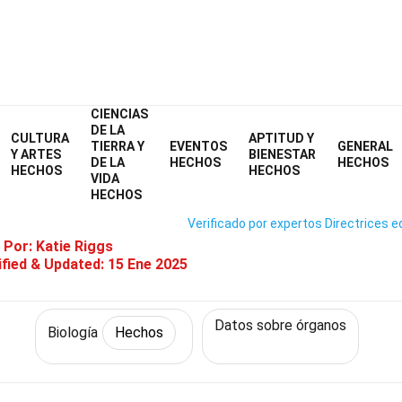
CIENCIAS
Home
Ciencia
Hechos
Biología
Hechos
DE LA
CULTURA
APTITUD Y
TIERRA Y
EVENTOS
GENERAL
4 Hechos Sobre Intestino Grue
Y ARTES
BIENESTAR
DE LA
HECHOS
HECHOS
HECHOS
HECHOS
VIDA
HECHOS
Verificado por expertos
Directrices ed
 Por:
Katie Riggs
fied & Updated:
15 Ene 2025
Datos sobre órganos
Biología
Hechos