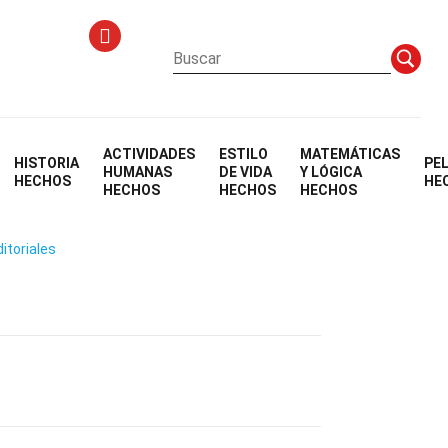
ACTIVIDADES
ESTILO
MATEMÁTICAS
HISTORIA
PE
so
HUMANAS
DE VIDA
Y LÓGICA
HECHOS
HE
HECHOS
HECHOS
HECHOS
itoriales