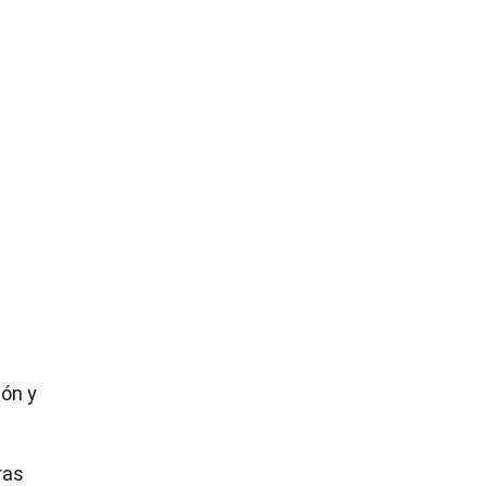
zón y
ras