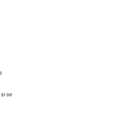
s
 si se