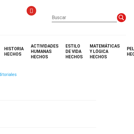
ACTIVIDADES
ESTILO
MATEMÁTICAS
HISTORIA
PE
HUMANAS
DE VIDA
Y LÓGICA
HECHOS
HE
HECHOS
HECHOS
HECHOS
itoriales