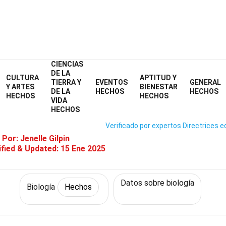
CIENCIAS
Home
Ciencia
Hechos
Biología
Hechos
DE LA
CULTURA
APTITUD Y
TIERRA Y
EVENTOS
GENERAL
33 Hechos Sobre Eukarya
Y ARTES
BIENESTAR
DE LA
HECHOS
HECHOS
HECHOS
HECHOS
VIDA
HECHOS
Verificado por expertos
Directrices ed
 Por:
Jenelle Gilpin
fied & Updated:
15 Ene 2025
Datos sobre biología
Biología
Hechos