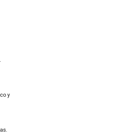
.
co y
as.