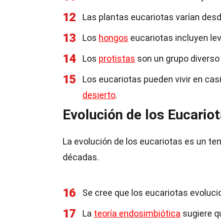
12
Las plantas eucariotas varían de
13
Los
hongos
eucariotas incluyen le
14
Los
protistas
son un grupo diverso
15
Los eucariotas pueden vivir en cas
desierto
.
Evolución de los Eucario
La evolución de los eucariotas es un tem
décadas.
16
Se cree que los eucariotas evoluci
17
La
teoría endosimbiótica
sugiere q