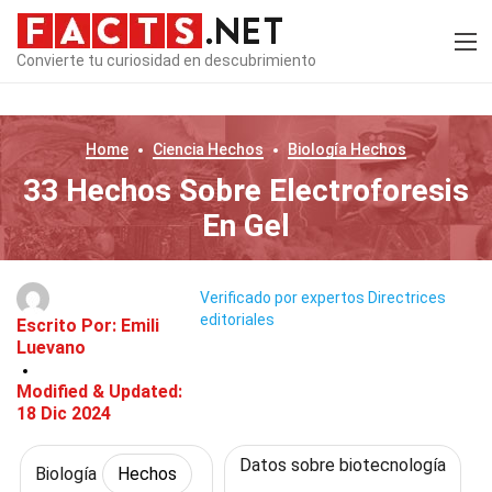
Convierte tu curiosidad en descubrimiento
Home
Ciencia
Hechos
Biología
Hechos
33 Hechos Sobre Electroforesis
En Gel
Verificado por expertos
Directrices
editoriales
Escrito Por:
Emili
Luevano
Modified & Updated:
18 Dic 2024
Datos sobre biotecnología
Biología
Hechos