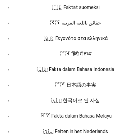
🇫🇮 Faktat suomeksi
🇸🇦 حقائق باللغة العربية
🇬🇷 Γεγονότα στα ελληνικά
🇮🇳 हिंदी में तथ्य
🇮🇩 Fakta dalam Bahasa Indonesia
🇯🇵 日本語の事実
🇰🇷 한국어로 된 사실
🇲🇾 Fakta dalam Bahasa Melayu
🇳🇱 Feiten in het Nederlands