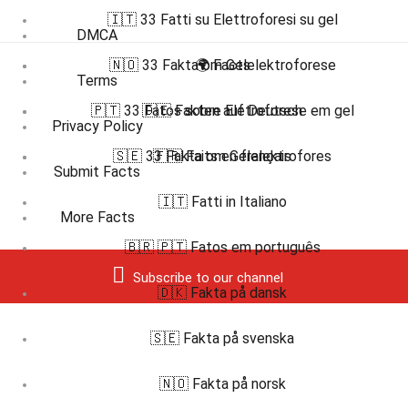
🇮🇹 33 Fatti su Elettroforesi su gel
DMCA
🇳🇴 33 Fakta om Gelelektroforese
🌍 Facts
Terms
🇵🇹 33 Fatos sobre Eletroforese em gel
🇩🇪 Fakten auf Deutsch
Privacy Policy
🇸🇪 33 Fakta om Gelelektrofores
🇫🇷 Faits en français
Submit Facts
🇮🇹 Fatti in Italiano
More Facts
🇧🇷 🇵🇹 Fatos em português
Subscribe to our channel
🇩🇰 Fakta på dansk
🇸🇪 Fakta på svenska
🇳🇴 Fakta på norsk