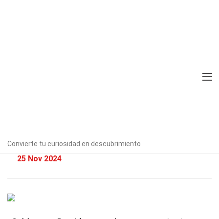
Home
Celebridad
Hechos
39 Hechos Sobre Dua Lipa
Verificado por expertos
Directrices
editoriales
Escrito Por:
Meagan
Marmolejo
Convierte tu curiosidad en descubrimiento
Modified & Updated:
25 Nov 2024