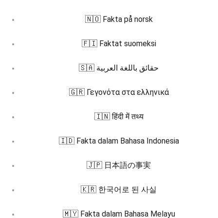
🇳🇴 Fakta på norsk
🇫🇮 Faktat suomeksi
🇸🇦 حقائق باللغة العربية
🇬🇷 Γεγονότα στα ελληνικά
🇮🇳 हिंदी में तथ्य
🇮🇩 Fakta dalam Bahasa Indonesia
🇯🇵 日本語の事実
🇰🇷 한국어로 된 사실
🇲🇾 Fakta dalam Bahasa Melayu