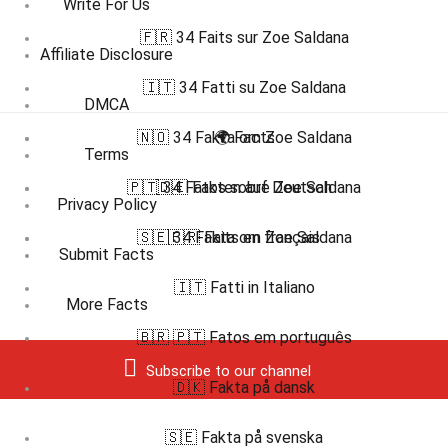
Write For Us
🇫🇷 34 Faits sur Zoe Saldana
Affiliate Disclosure
🇮🇹 34 Fatti su Zoe Saldana
DMCA
🇳🇴 34 Fakta om Zoe Saldana
🌍 Facts
Terms
🇵🇹 34 Fatos sobre Zoe Saldana
🇩🇪 Fakten auf Deutsch
Privacy Policy
🇸🇪 34 Fakta om Zoe Saldana
🇫🇷 Faits en français
Submit Facts
🇮🇹 Fatti in Italiano
More Facts
🇧🇷 🇵🇹 Fatos em português
Subscribe to our channel
🇩🇰 Fakta på dansk
🇸🇪 Fakta på svenska