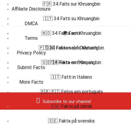
🇫🇷 34 Faits sur Khruangbin
Affiliate Disclosure
🇮🇹 34 Fatti su Khruangbin
DMCA
🇳🇴 34 Fakta om Khruangbin
🌍 Facts
Terms
🇵🇹 34 Fatos sobre Khruangbin
🇩🇪 Fakten auf Deutsch
Privacy Policy
🇸🇪 34 Fakta om Khruangbin
🇫🇷 Faits en français
Submit Facts
🇮🇹 Fatti in Italiano
More Facts
🇧🇷 🇵🇹 Fatos em português
Subscribe to our channel
🇩🇰 Fakta på dansk
🇸🇪 Fakta på svenska