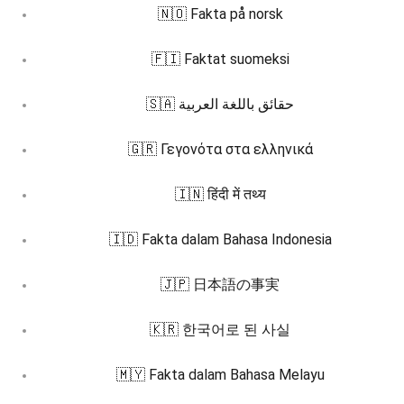
🇳🇴 Fakta på norsk
🇫🇮 Faktat suomeksi
🇸🇦 حقائق باللغة العربية
🇬🇷 Γεγονότα στα ελληνικά
🇮🇳 हिंदी में तथ्य
🇮🇩 Fakta dalam Bahasa Indonesia
🇯🇵 日本語の事実
🇰🇷 한국어로 된 사실
🇲🇾 Fakta dalam Bahasa Melayu