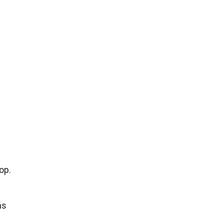
op.
ás