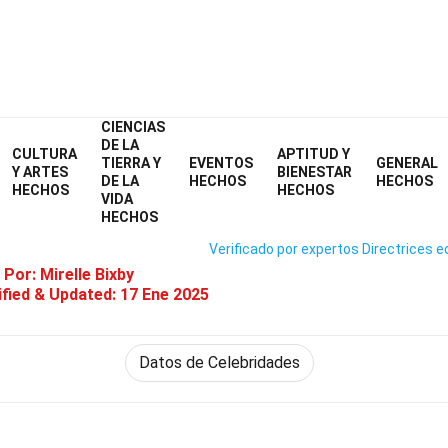
CIENCIAS
Home
Celebridad
Hechos
DE LA
CULTURA
APTITUD Y
TIERRA Y
EVENTOS
GENERAL
29 Hechos Sobre Madonna
Y ARTES
BIENESTAR
DE LA
HECHOS
HECHOS
HECHOS
HECHOS
VIDA
HECHOS
Verificado por expertos
Directrices ed
 Por:
Mirelle Bixby
fied & Updated:
17 Ene 2025
Datos de Celebridades