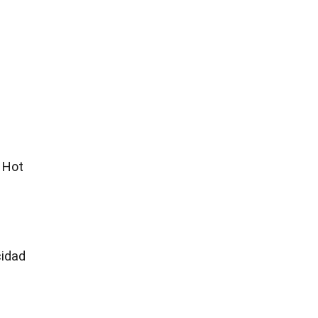
d Hot
cidad