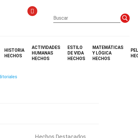
ACTIVIDADES
ESTILO
MATEMÁTICAS
HISTORIA
PE
HUMANAS
DE VIDA
Y LÓGICA
HECHOS
HE
HECHOS
HECHOS
HECHOS
itoriales
Hechos Destacados