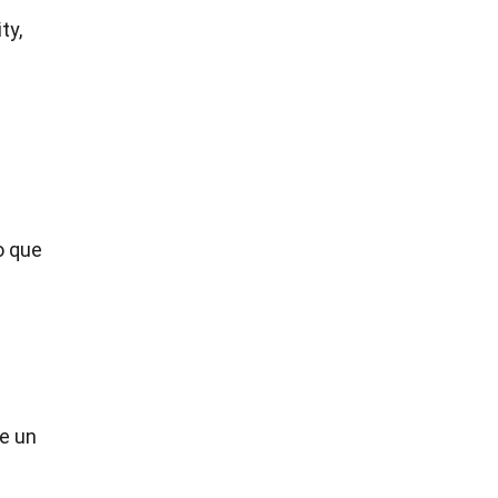
ty,
o que
se un