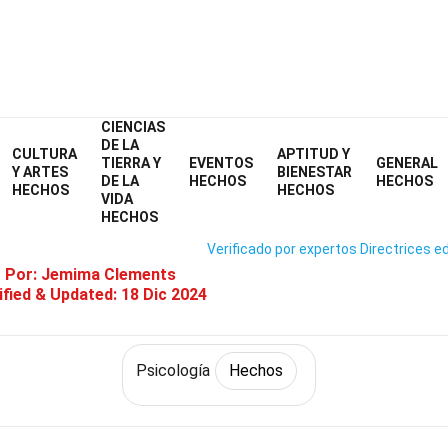
CIENCIAS
Home
Aptitud y Bienestar
Hechos
Psicología
Hechos
DE LA
CULTURA
APTITUD Y
TIERRA Y
EVENTOS
GENERAL
34 Hechos Sobre Carácter
Y ARTES
BIENESTAR
DE LA
HECHOS
HECHOS
HECHOS
HECHOS
VIDA
HECHOS
Verificado por expertos
Directrices ed
o Por:
Jemima Clements
fied & Updated:
18 Dic 2024
Psicología
Hechos