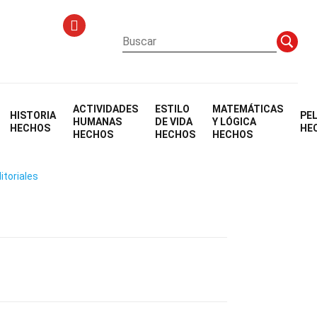
ACTIVIDADES
ESTILO
MATEMÁTICAS
HISTORIA
PE
HUMANAS
DE VIDA
Y LÓGICA
HECHOS
HE
HECHOS
HECHOS
HECHOS
itoriales