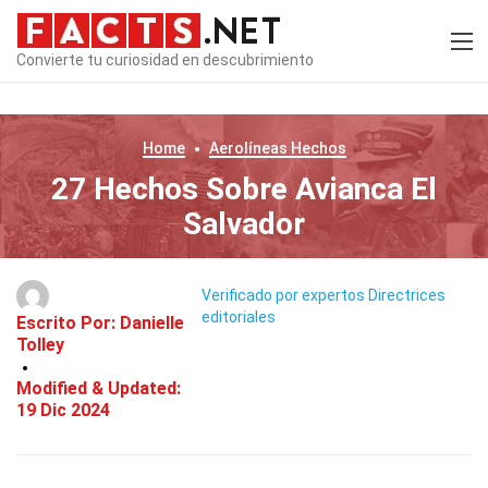
Convierte tu curiosidad en descubrimiento
Home
Aerolíneas
Hechos
27 Hechos Sobre Avianca El
Salvador
Verificado por expertos
Directrices
editoriales
Escrito Por:
Danielle
Tolley
Modified & Updated:
19 Dic 2024