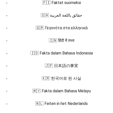
🇫🇮 Faktat suomeksi
🇸🇦 حقائق باللغة العربية
🇬🇷 Γεγονότα στα ελληνικά
🇮🇳 हिंदी में तथ्य
🇮🇩 Fakta dalam Bahasa Indonesia
🇯🇵 日本語の事実
🇰🇷 한국어로 된 사실
🇲🇾 Fakta dalam Bahasa Melayu
🇳🇱 Feiten in het Nederlands